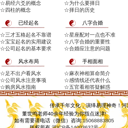
☆易经六爻的概念
☆为什么要择日
☆四柱的概念
☆择日的历史
已经起名
八字合婚
☆三才五格起名不靠谱
☆星座配对一点也不准
☆宝宝起名的实用建议
☆八字合婚的重要性
☆公司起名的基本要求
☆合婚应注意的问题
风水布局
手相面相
☆足不出户看风水
☆麻衣神相算命简介
☆公司风水注意事项
☆感情线还代表什么
☆购房风水指南
☆五官看相答疑解惑
传承千年文化，演绎易理神奇！河洛易
董世鸣老师40余年经验为你指点迷津!
如有需要请电话（微信）咨询:
15068883805
版权所有
浙ICP备14003637号