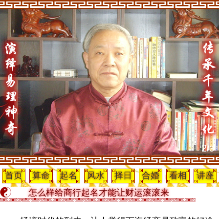
2
/3
首页
算命
起名
风水
择日
合婚
看相
讲座
怎么样给商行起名才能让财运滚滚来