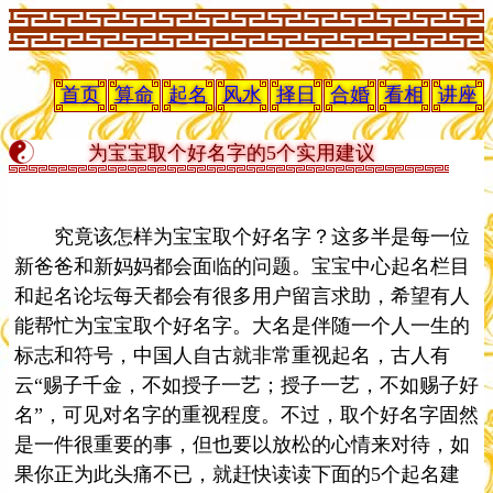
首页
算命
起名
风水
择日
合婚
看相
讲座
为宝宝取个好名字的5个实用建议
究竟该怎样为宝宝取个好名字？这多半是每一位
新爸爸和新妈妈都会面临的问题。宝宝中心起名栏目
和起名论坛每天都会有很多用户留言求助，希望有人
能帮忙为宝宝取个好名字。大名是伴随一个人一生的
标志和符号，中国人自古就非常重视起名，古人有
云“赐子千金，不如授子一艺；授子一艺，不如赐子好
名”，可见对名字的重视程度。不过，取个好名字固然
是一件很重要的事，但也要以放松的心情来对待，如
果你正为此头痛不已，就赶快读读下面的5个起名建