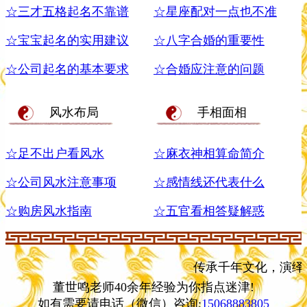
☆三才五格起名不靠谱
☆星座配对一点也不准
☆宝宝起名的实用建议
☆八字合婚的重要性
☆公司起名的基本要求
☆合婚应注意的问题
风水布局
手相面相
☆足不出户看风水
☆麻衣神相算命简介
☆公司风水注意事项
☆感情线还代表什么
☆购房风水指南
☆五官看相答疑解惑
传承千年文化，演绎易
董世鸣老师40余年经验为你指点迷津!
如有需要请电话（微信）咨询:
15068883805